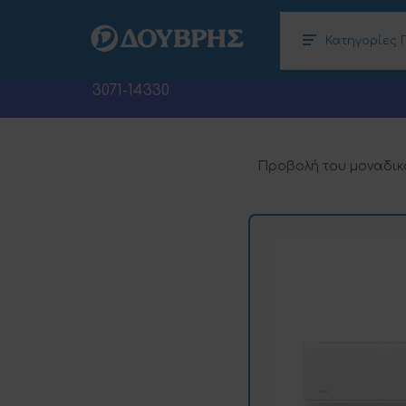
Κατηγορίες 
Κλιματισμός – Θέρμανση, Αφυγραντήρες
Ηλεκτρονικοί Υπολογιστές (Laptops –
3071-14330
Προβολή του μοναδικ