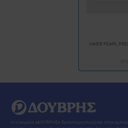
HAIER PEARL PR
599
Η εταιρεία
«ΔΟΥΒΡΗΣ»
δραστηριοποιείται στην εμπο