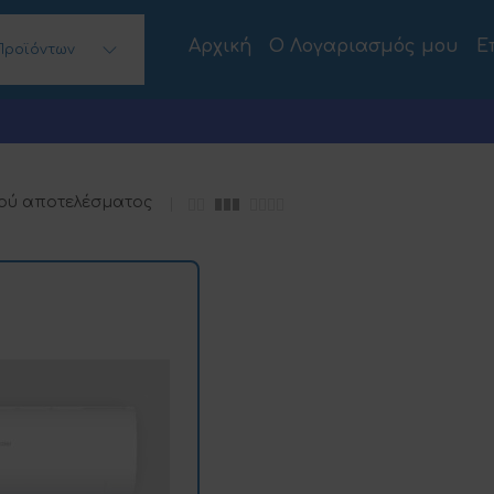
Αρχική
Ο Λογαριασμός μου
Ε
Προϊόντων
 Desktops)
ού αποτελέσματος