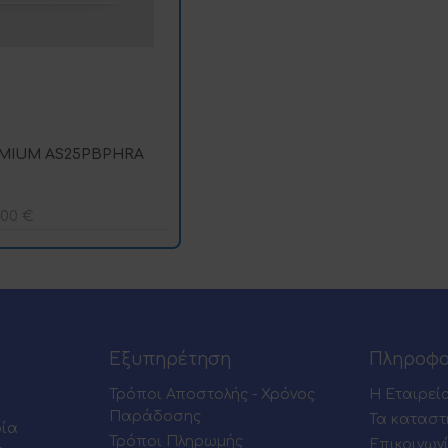
EMIUM AS25PBPHRA
,00
€
Εξυπηρέτηση
Πληροφο
Τρόποι Αποστολής - Χρόνος
Η Εταιρεί
Παράδοσης
Τα καταστ
ρία
Τρόποι Πληρωμής
Επικοινων