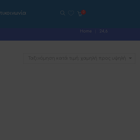
πικοινωνία
0
Home
24,6
Ταξινόμηση κατά τιμή: χαμηλή προς υψηλή