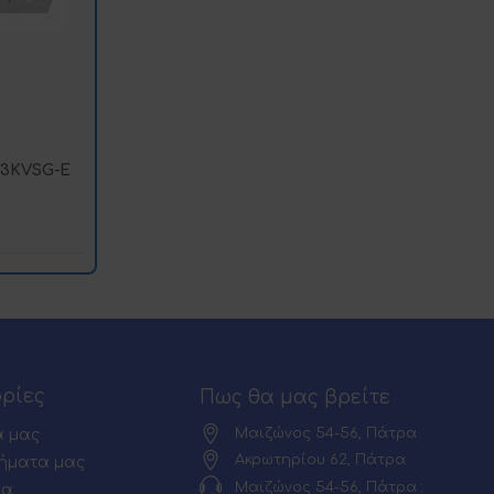
G3KVSG-E
ρίες
Πως θα μας βρείτε
Μαιζώνος 54-56, Πάτρα
α μας
Ακρωτηρίου 62, Πάτρα
ήματα μας
Μαιζώνος 54-56, Πάτρα :
ία