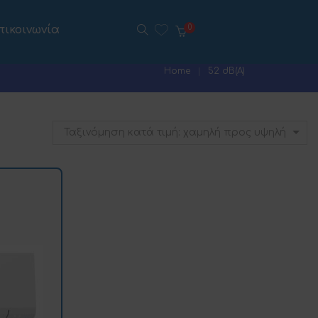
πικοινωνία
0
Home
52 dB(A)
Ταξινόμηση κατά τιμή: χαμηλή προς υψηλή