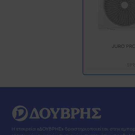
JURO PRO
599
Η εταιρεία
«ΔΟΥΒΡΗΣ»
δραστηριοποιείται στην εμπο