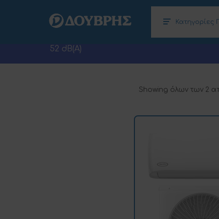
Κατηγορίες 
Κλιματισμός – Θέρμανση, Αφυγραντήρες
Ηλεκτρονικοί Υπολογιστές (Laptops –
52 dB(A)
Showing όλων των 2 