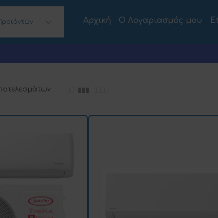
Αρχική
Ο Λογαριασμός μου
Ε
Προϊόντων
 Desktops)
αποτελεσμάτων