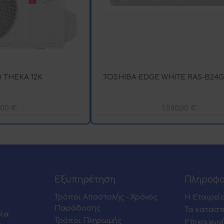
 THEKA 12K
TOSHIBA EDGE WHITE RAS-B24
,00
€
1.580,00
€
Εξυπηρέτηση
Πληροφο
Τρόποι Αποστολής - Χρόνος
Η Εταιρεί
Παράδοσης
Τα καταστ
ρία
Τρόποι Πληρωμής
Επικοινων