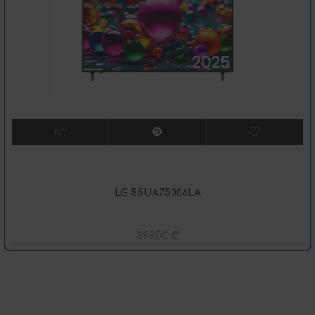
LG 55UA75006LA
399,00
€