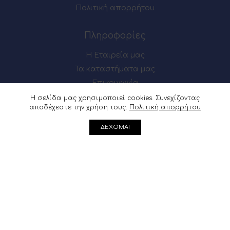
Πολιτική απορρήτου
Πληροφορίες
Η Εταιρεία μας
Τα καταστήματα μας
Επικοινωνία
Η σελίδα μας χρησιμοποιεί cookies. Συνεχίζοντας
αποδέχεστε την χρήση τους.
Πολιτική απορρήτου
Πως θα μας βρείτε
ΔΕΧΟΜΑΙ
Μαιζώνος 54-56, Πάτρα
Ακρωτηρίου 62, Πάτρα
Μαιζώνος 54-56, Πάτρα : 2610 622137
Ακρωτηρίου 62, Πάτρα :
2610 361541
info@douvris.gr