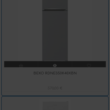
BEKO RDNE350K40XBN
570,00
€