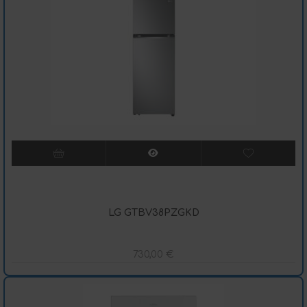
LG GTBV38PZGKD
730,00
€