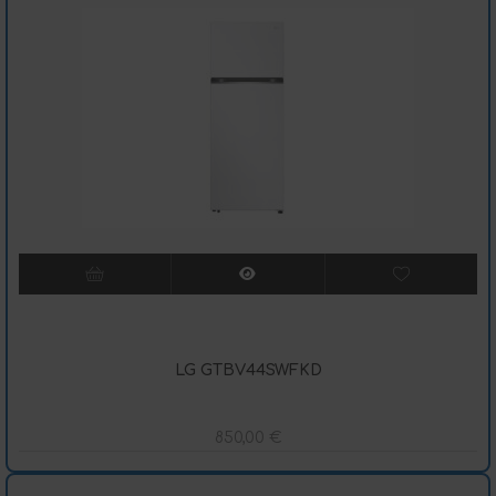
LG GTBV44SWFKD
850,00
€