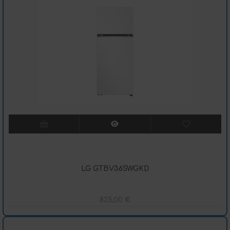
LG GTBV36SWGKD
825,00
€