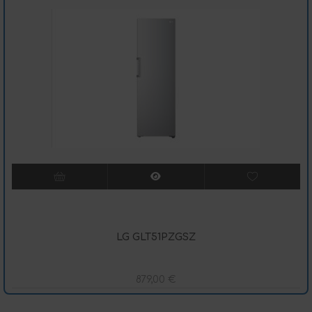
LG GLT51PZGSZ
879,00
€