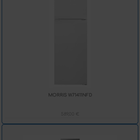
MORRIS W71411NFD
589,00
€