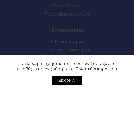
Όροι Χρήσης
Πολιτική απορρήτου
Πληροφορίες
Η Εταιρεία μας
Τα καταστήματα μας
Επικοινωνία
Η σελίδα μας χρησιμοποιεί cookies. Συνεχίζοντας
αποδέχεστε την χρήση τους.
Πολιτική απορρήτου
Πως θα μας βρείτε
ΔΕΧΟΜΑΙ
Μαιζώνος 54-56, Πάτρα
Ακρωτηρίου 62, Πάτρα
Μαιζώνος 54-56, Πάτρα : 2610 622137
Ακρωτηρίου 62, Πάτρα :
2610 361541
info@douvris.gr