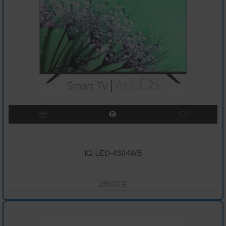
IQ LED-4304WB
289,00
€