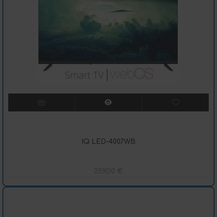
IQ LED-4007WB
259,00
€