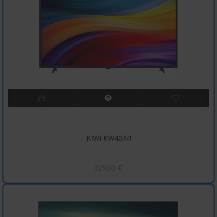
KIWI KW43N1
229,00
€