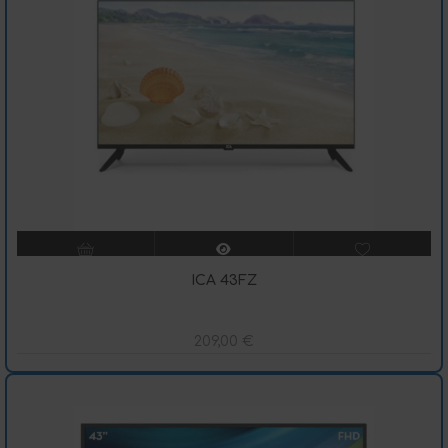
ICA 43FZ
209,00
€