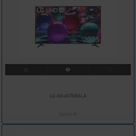
LG 43UA73006LA
369,00
€