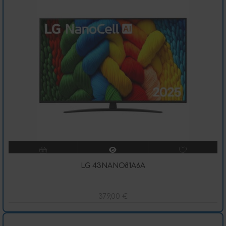
LG 43NANO81A6A
379,00
€