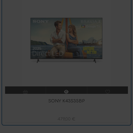
SONY K43S35BP
479,00
€