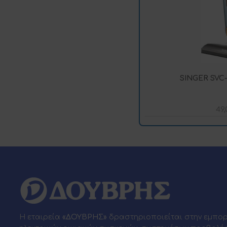
SINGER SVC-
49
Η εταιρεία
«ΔΟΥΒΡΗΣ»
δραστηριοποιείται στην εμπο