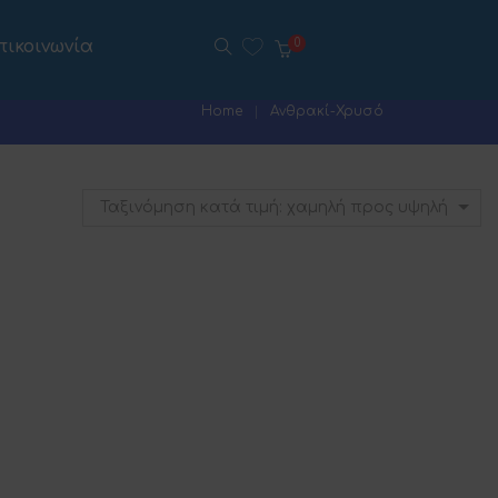
πικοινωνία
0
Home
Ανθρακί-Χρυσό
Ταξινόμηση κατά τιμή: χαμηλή προς υψηλή