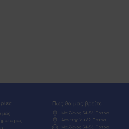
ρίες
Πως θα μας βρείτε
Μαιζώνος 54-56, Πάτρα
α μας
Ακρωτηρίου 62, Πάτρα
ήματα μας
Μαιζώνος 54-56, Πάτρα :
ία