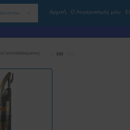
Αρχική
Ο Λογαριασμός μου
Ε
Προϊόντων
 Desktops)
ού αποτελέσματος