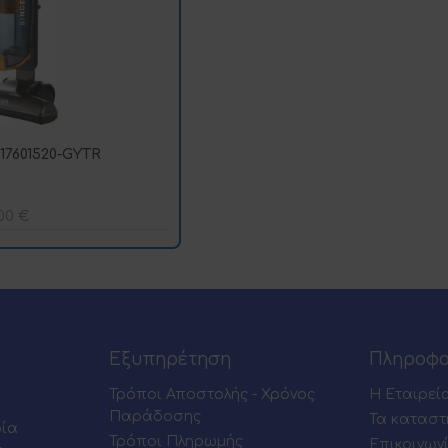
17601520-GYTR
,00
€
Εξυπηρέτηση
Πληροφο
Τρόποι Αποστολής - Χρόνος
Η Εταιρεί
Παράδοσης
Τα καταστ
ρία
Τρόποι Πληρωμής
Επικοινων