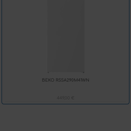
BEKO RSSA290M41WN
449,00
€