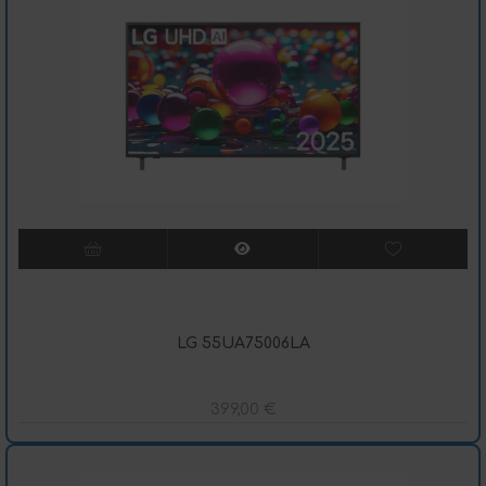
LG 55UA75006LA
399,00
€