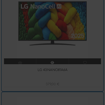
LG 43NANO81A6A
379,00
€