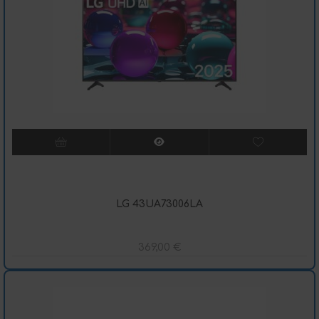
LG 43UA73006LA
369,00
€