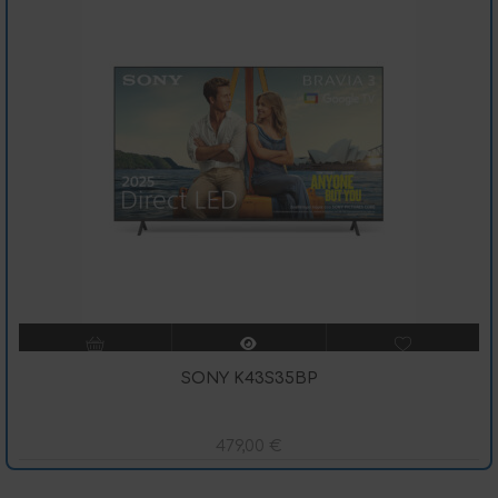
SONY K43S35BP
479,00
€