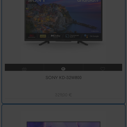
SONY KD-32W800
329,00
€