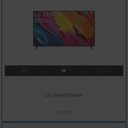
LG 55QNED70A6A
479,00
€