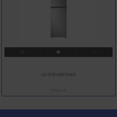
LG GTBV38PZGKD
730,00
€