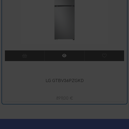
LG GTBV36PZGKD
899,00
€