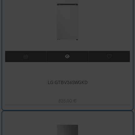
LG GTBV36SWGKD
825,00
€