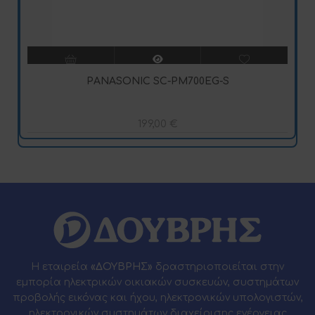
PANASONIC SC-PM700EG-S
199,00
€
Η εταιρεία
«ΔΟΥΒΡΗΣ»
δραστηριοποιείται στην
εμπορία ηλεκτρικών οικιακών συσκευών, συστημάτων
προβολής εικόνας και ήχου, ηλεκτρονικών υπολογιστών,
ηλεκτρονικών συστημάτων διαχείρισης ενέργειας