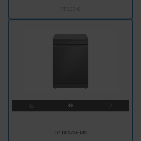
750,00
€
LG DF375HMS