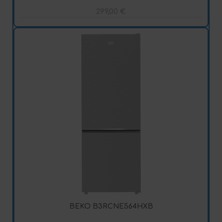
299,00
€
BEKO B3RCNE564HXB