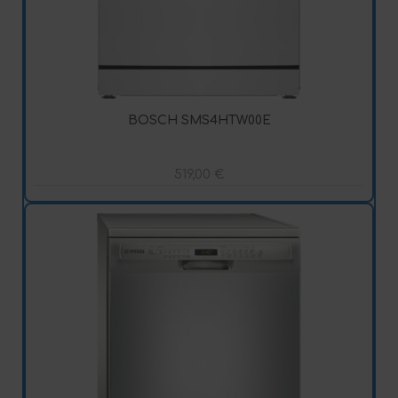
BOSCH SMS4HTW00E
519,00
€