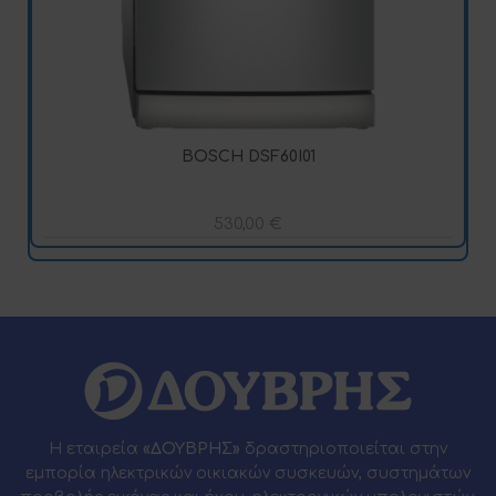
BOSCH DSF60I01
530,00
€
Η εταιρεία
«ΔΟΥΒΡΗΣ»
δραστηριοποιείται στην
εμπορία ηλεκτρικών οικιακών συσκευών, συστημάτων