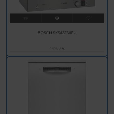
BOSCH SKS62E38EU
449,00
€