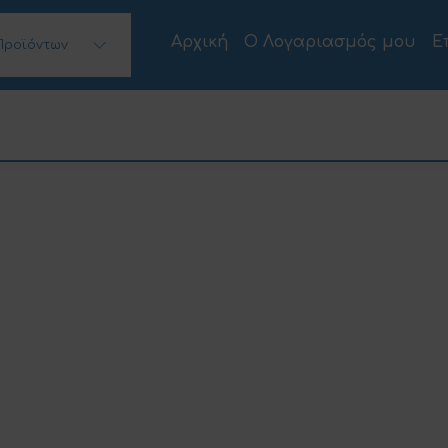
Αρχική
Ο Λογαριασμός μου
Ε
Προϊόντων
 Desktops)