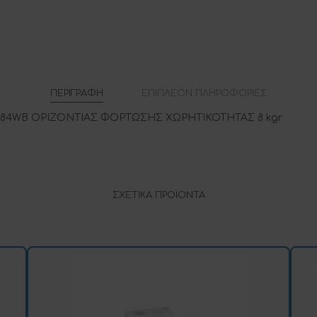
v
e
ΠΕΡΙΓΡΑΦΉ
ΕΠΙΠΛΈΟΝ ΠΛΗΡΟΦΟΡΊΕΣ
4WB ΟΡΙΖΟΝΤΙΑΣ ΦΟΡΤΩΣΗΣ ΧΩΡΗΤΙΚΟΤΗΤΑΣ 8 kgr
ΣΧΕΤΙΚΆ ΠΡΟΪΌΝΤΑ