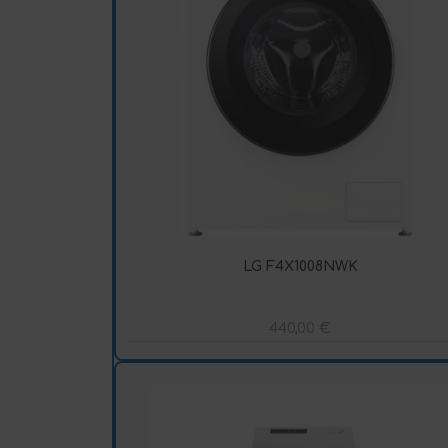
LG F4X1008NWK
440,00
€