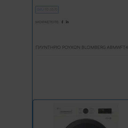
i
SKU:
02-3570
:
ΜΟΙΡΑΣΤΕΊΤΕ:
ΠΛΥΝΤΗΡΙΟ ΡΟΥΧΩΝ BLOMBERG ABMWFT48