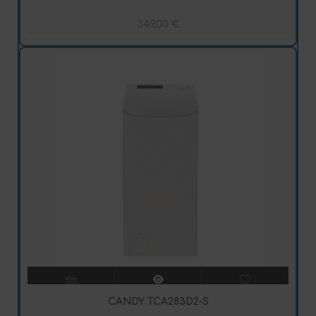
349,00
€
CANDY TCA283D2-S