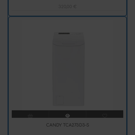
320,00
€
CANDY TCA273D3-S