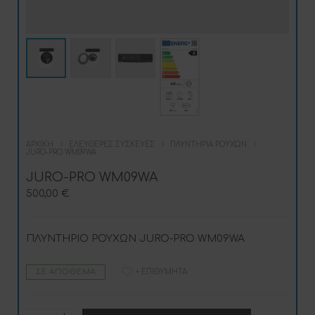
ΑΡΧΙΚΉ
ΕΛΕΎΘΕΡΕΣ ΣΥΣΚΕΥΈΣ
ΠΛΥΝΤΉΡΙΑ ΡΟΎΧΩΝ
JURO-PRO WM09WA
JURO-PRO WM09WA
500,00
€
ΠΛΥΝΤΗΡΙΟ ΡΟΥΧΩΝ JURO-PRO WM09WA
ΣΕ ΑΠΌΘΕΜΑ
+ ΕΠΙΘΥΜΗΤΆ
JURO-
A