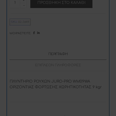
ΠΡΟΣΘΉΚΗ ΣΤΟ ΚΑΛΆΘΙ
PRO
l
WM09WA
t
ποσότητα
e
r
n
SKU:
02-3649
a
t
i
ΜΟΙΡΑΣΤΕΊΤΕ:
v
e
:
ΠΕΡΙΓΡΑΦΉ
ΕΠΙΠΛΈΟΝ ΠΛΗΡΟΦΟΡΊΕΣ
ΠΛΥΝΤΗΡΙΟ ΡΟΥΧΩΝ JURO-PRO WM09WA
ΟΡΙΖΟΝΤΙΑΣ ΦΟΡΤΩΣΗΣ ΧΩΡΗΤΙΚΟΤΗΤΑΣ 9 kgr