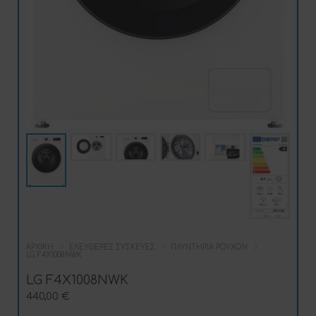
ΑΡΧΙΚΉ
ΕΛΕΎΘΕΡΕΣ ΣΥΣΚΕΥΈΣ
ΠΛΥΝΤΉΡΙΑ ΡΟΎΧΩΝ
LG F4X1008NWK
LG F4X1008NWK
440,00
€