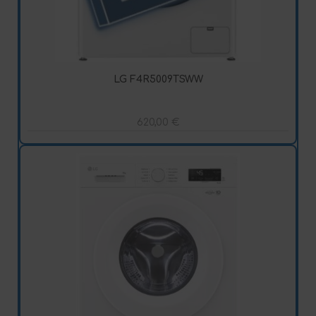
LG F4R5009TSWW
620,00
€