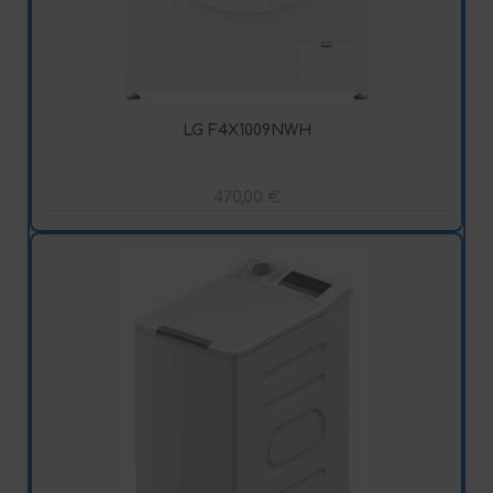
LG F4X1009NWH
470,00
€