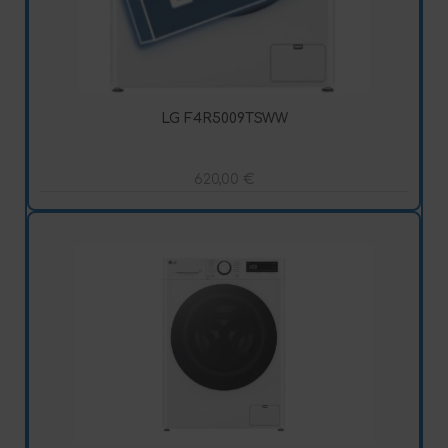
LG F4R5009TSWW
620,00
€