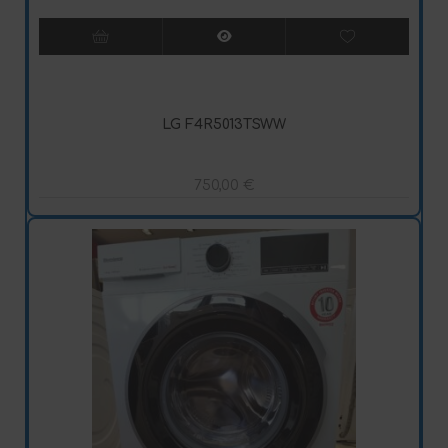
LG F4R5013TSWW
750,00
€