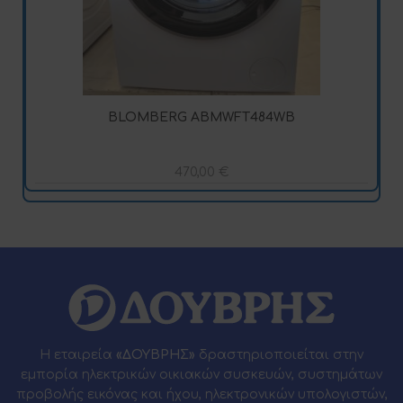
BLOMBERG ABMWFT484WB
470,00
€
Η εταιρεία
«ΔΟΥΒΡΗΣ»
δραστηριοποιείται στην
εμπορία ηλεκτρικών οικιακών συσκευών, συστημάτων
προβολής εικόνας και ήχου, ηλεκτρονικών υπολογιστών,