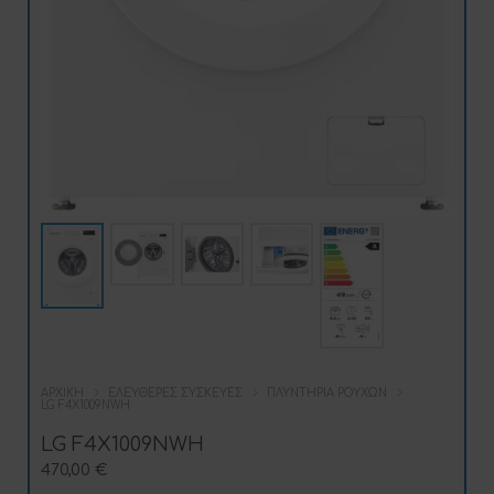
ΑΡΧΙΚΉ
ΕΛΕΎΘΕΡΕΣ ΣΥΣΚΕΥΈΣ
ΠΛΥΝΤΉΡΙΑ ΡΟΎΧΩΝ
LG F4X1009NWH
LG F4X1009NWH
470,00
€