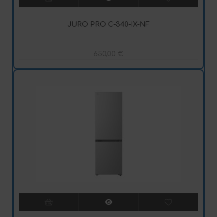
JURO PRO C-340-IX-NF
650,00
€