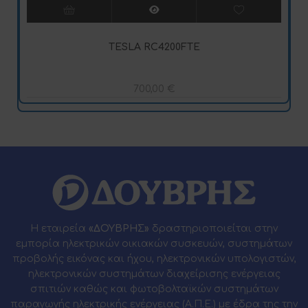
TESLA RC4200FTE
700,00
€
Η εταιρεία
«ΔΟΥΒΡΗΣ»
δραστηριοποιείται στην
εμπορία ηλεκτρικών οικιακών συσκευών, συστημάτων
προβολής εικόνας και ήχου, ηλεκτρονικών υπολογιστών,
ηλεκτρονικών συστημάτων διαχείρισης ενέργειας
σπιτιών καθώς και φωτοβολταϊκών συστημάτων
παραγωγής ηλεκτρικής ενέργειας (Α.Π.Ε.) με έδρα της την