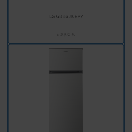
LG GBBSJ10EPY
600,00
€