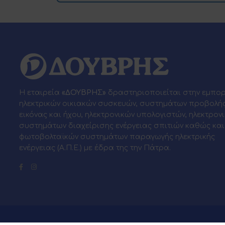
Η εταιρεία
«ΔΟΥΒΡΗΣ»
δραστηριοποιείται στην εμπο
ηλεκτρικών οικιακών συσκευών, συστημάτων προβολή
εικόνας και ήχου, ηλεκτρονικών υπολογιστών, ηλεκτρον
συστημάτων διαχείρισης ενέργειας σπιτιών καθώς και
φωτοβολταϊκών συστημάτων παραγωγής ηλεκτρικής
ενέργειας (Α.Π.Ε.) με έδρα της την Πάτρα.