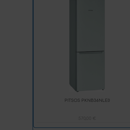
PITSOS PKNB36NLE0
570,00
€