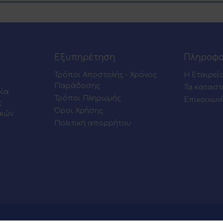
Εξυπηρέτηση
Πληροφο
Τρόποι Αποστολής - Χρόνος
Η Εταιρεί
Παράδοσης
Τα καταστ
ρία
Τρόποι Πληρωμής
Επικοινων
ς
Όροι Χρήσης
ικών
Πολιτική απορρήτου