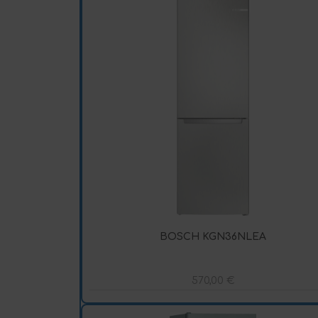
BOSCH KGN36NLEA
570,00
€