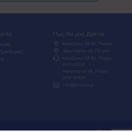
ρίες
Πως θα μας βρείτε
Μαιζώνος 54-56, Πάτρα
α μας
Ακρωτηρίου 62, Πάτρα
ήματα μας
Μαιζώνος 54-56, Πάτρα :
ία
2610 622137
Ακρωτηρίου 62, Πάτρα :
2610 361541
info@douvris.gr