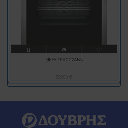
NEFF B1ACC2AN3
529,00
€