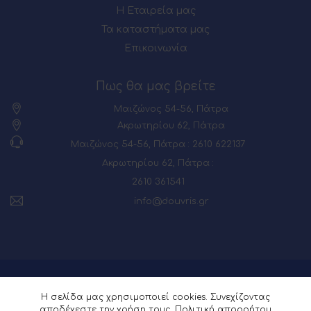
Η Εταιρεία μας
Τα καταστήματα μας
Επικοινωνία
Πως θα μας βρείτε
Μαιζώνος 54-56, Πάτρα
Ακρωτηρίου 62, Πάτρα
Μαιζώνος 54-56, Πάτρα : 2610 622137
Ακρωτηρίου 62, Πάτρα :
2610 361541
info@douvris.gr
© 2026 Powered by
Webia
Η σελίδα μας χρησιμοποιεί cookies. Συνεχίζοντας
αποδέχεστε την χρήση τους.
Πολιτική απορρήτου