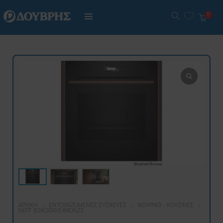
0
ΑΡΧΙΚΉ
ΕΝΤΟΙΧΙΖΌΜΕΝΕΣ ΣΥΣΚΕΥΈΣ
ΦΟΎΡΝΟΙ - ΚΟΥΖΊΝΕΣ
NEFF B29CR3AY0 BRONZE