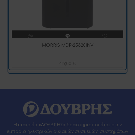
MORRIS MDP-25320INV
419,00
€
Η εταιρεία
«ΔΟΥΒΡΗΣ»
δραστηριοποιείται στην
εμπορία ηλεκτρικών οικιακών συσκευών, συστημάτων