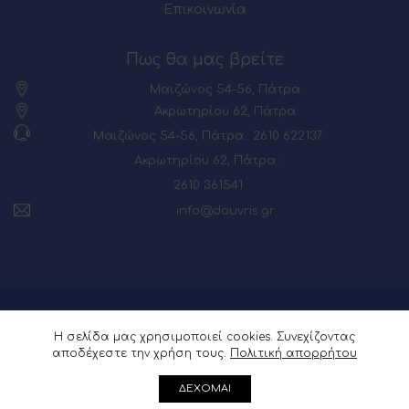
Επικοινωνία
Πως θα μας βρείτε
Μαιζώνος 54-56, Πάτρα
Ακρωτηρίου 62, Πάτρα
Μαιζώνος 54-56, Πάτρα : 2610 622137
Ακρωτηρίου 62, Πάτρα :
2610 361541
info@douvris.gr
© 2026 Powered by
Webia
Η σελίδα μας χρησιμοποιεί cookies. Συνεχίζοντας
αποδέχεστε την χρήση τους.
Πολιτική απορρήτου
ΔΕΧΟΜΑΙ