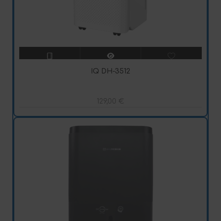
IQ DH-3512
129,00
€