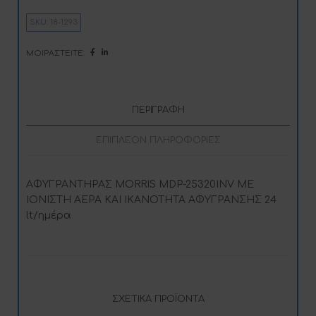
r
n
SKU:
18-1293
a
t
i
ΜΟΙΡΑΣΤΕΊΤΕ:
v
e
:
ΠΕΡΙΓΡΑΦΉ
ΕΠΙΠΛΈΟΝ ΠΛΗΡΟΦΟΡΊΕΣ
ΑΦΥΓΡΑΝΤΗΡΑΣ MORRIS MDP-25320INV ΜΕ
ΙΟΝΙΣΤΗ ΑΕΡΑ ΚΑΙ ΙΚΑΝΟΤΗΤΑ ΑΦΥΓΡΑΝΣΗΣ 24
lt/ημέρα
ΣΧΕΤΙΚΆ ΠΡΟΪΌΝΤΑ