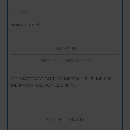
03F
e
ποσότητα
r
n
SKU:
18-1315
a
t
i
ΜΟΙΡΑΣΤΕΊΤΕ:
v
e
:
ΠΕΡΙΓΡΑΦΉ
ΕΠΙΠΛΈΟΝ ΠΛΗΡΟΦΟΡΊΕΣ
ΘΕΡΜΑΣΤΡΑ ΥΓΡΑΕΡΙΟΥ MISTRAL PLUS MP-03F
ΜΕ ΚΑΛΥΨΗ ΧΩΡΟΥ ΕΩΣ 80 τ.μ.
ΣΧΕΤΙΚΆ ΠΡΟΪΌΝΤΑ