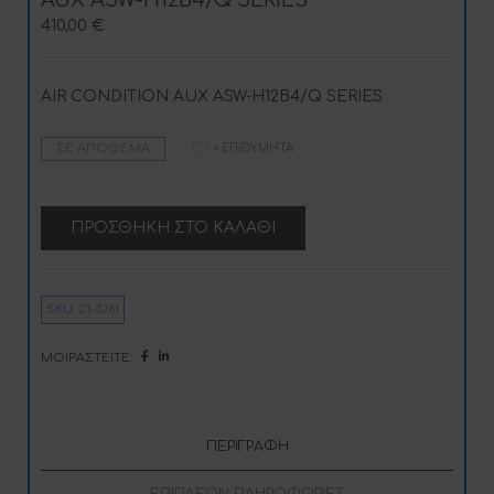
410,00
€
AIR CONDITION AUX ASW-H12B4/Q SERIES
ΣΕ ΑΠΌΘΕΜΑ
+ ΕΠΙΘΥΜΗΤΆ
A
ΠΡΟΣΘΉΚΗ ΣΤΟ ΚΑΛΆΘΙ
l
t
e
r
n
SKU:
21-3761
a
t
i
ΜΟΙΡΑΣΤΕΊΤΕ:
v
e
:
ΠΕΡΙΓΡΑΦΉ