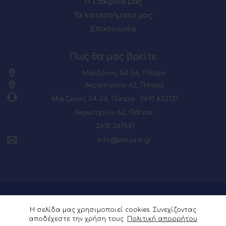
Η Εταιρεία μας
Τα καταστήματα μας
Επικοινωνία
Πως θα μας βρείτε
Μαιζώνος 54-56, Πάτρα
Ακρωτηρίου 62, Πάτρα
Μαιζώνος 54-56, Πάτρα : 2610 622137
Ακρωτηρίου 62, Πάτρα :
2610 361541
info@douvris.gr
© 2026 Powered by
Webia
Η σελίδα μας χρησιμοποιεί cookies. Συνεχίζοντας
αποδέχεστε την χρήση τους.
Πολιτική απορρήτου