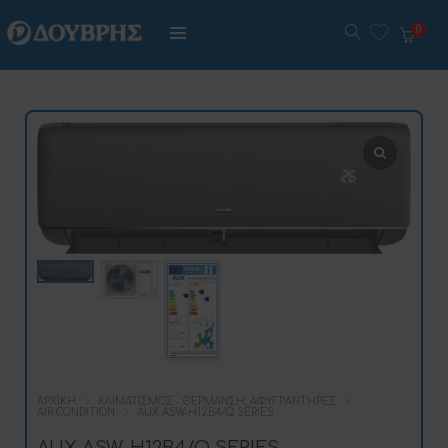
0
ΑΡΧΙΚΉ
ΚΛΙΜΑΤΙΣΜΌΣ - ΘΈΡΜΑΝΣΗ, ΑΦΥΓΡΑΝΤΉΡΕΣ
AIR CONDITION
AUX ASW-H12B4/Q SERIES
AUX ASW-H12B4/Q SERIES