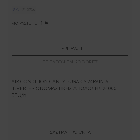
r
n
SKU:
21-3736
a
t
i
ΜΟΙΡΑΣΤΕΊΤΕ:
v
e
:
ΠΕΡΙΓΡΑΦΉ
ΕΠΙΠΛΈΟΝ ΠΛΗΡΟΦΟΡΊΕΣ
AIR CONDITION CANDY PURA CY-24RAIN-A
INVERTER ΟΝΟΜΑΣΤΙΚΗΣ ΑΠΟΔΟΣΗΣ 24000
BTU/h
ΣΧΕΤΙΚΆ ΠΡΟΪΌΝΤΑ