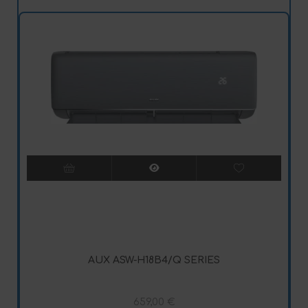
AUX ASW-H18B4/Q SERIES
659,00
€