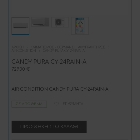
ΑΡΧΙΚΉ
ΚΛΙΜΑΤΙΣΜΌΣ - ΘΈΡΜΑΝΣΗ, ΑΦΥΓΡΑΝΤΉΡΕΣ
AIR CONDITION
CANDY PURA CY-24RAIN-A
CANDY PURA CY-24RAIN-A
729,00
€
AIR CONDITION CANDY PURA CY-24RAIN-A
ΣΕ ΑΠΌΘΕΜΑ
+ ΕΠΙΘΥΜΗΤΆ
A
ΠΡΟΣΘΉΚΗ ΣΤΟ ΚΑΛΆΘΙ
l
t
e