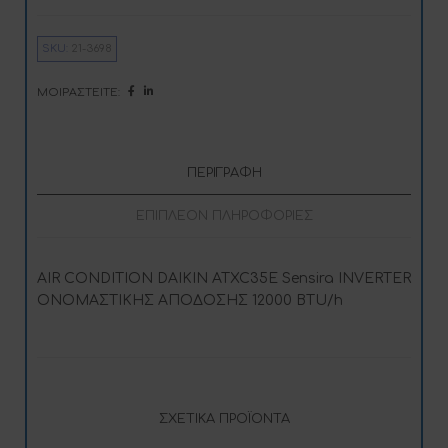
ποσότητα
e
r
n
SKU:
21-3698
a
t
i
ΜΟΙΡΑΣΤΕΊΤΕ:
v
e
:
ΠΕΡΙΓΡΑΦΉ
ΕΠΙΠΛΈΟΝ ΠΛΗΡΟΦΟΡΊΕΣ
AIR CONDITION DAIKIN ATXC35E Sensira INVERTER
ΟΝΟΜΑΣΤΙΚΗΣ ΑΠΟΔΟΣΗΣ 12000 BTU/h
ΣΧΕΤΙΚΆ ΠΡΟΪΌΝΤΑ