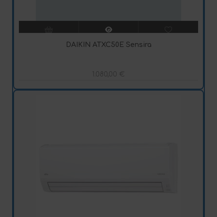
DAIKIN ATXC50E Sensira
1.080,00
€