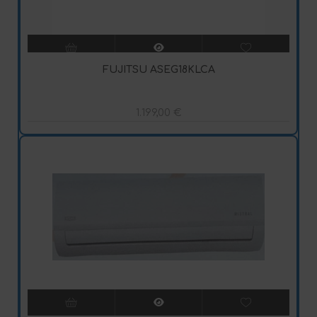
FUJITSU ASEG18KLCA
1.199,00
€