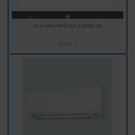
AUX ASW-H09B7A4/ CAR3DI-D0
549,00
€