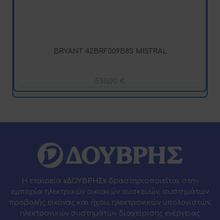
BRYANT 42BRF009B8S MISTRAL
530,00
€
Η εταιρεία
«ΔΟΥΒΡΗΣ»
δραστηριοποιείται στην
εμπορία ηλεκτρικών οικιακών συσκευών, συστημάτων
προβολής εικόνας και ήχου, ηλεκτρονικών υπολογιστών,
ηλεκτρονικών συστημάτων διαχείρισης ενέργειας