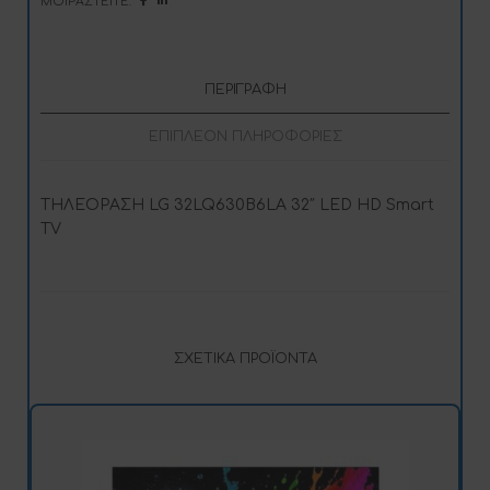
ΜΟΙΡΑΣΤΕΊΤΕ:
v
e
:
ΠΕΡΙΓΡΑΦΉ
ΕΠΙΠΛΈΟΝ ΠΛΗΡΟΦΟΡΊΕΣ
ΤΗΛΕΟΡΑΣΗ LG 32LQ630B6LA 32″ LED HD Smart
TV
ΣΧΕΤΙΚΆ ΠΡΟΪΌΝΤΑ