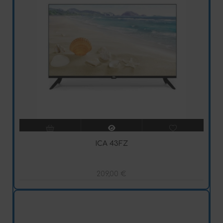
ICA 43FZ
209,00
€