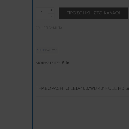
IQ
ΠΡΟΣΘΉΚΗ ΣΤΟ ΚΑΛΆΘΙ
LED-
l
4007WB
ποσότητα
+ ΕΠΙΘΥΜΗΤΆ
i
SKU:
07-3729
:
ΜΟΙΡΑΣΤΕΊΤΕ:
ΤΗΛΕΟΡΑΣΗ IQ LED-4007WB 40" FULL HD Sm