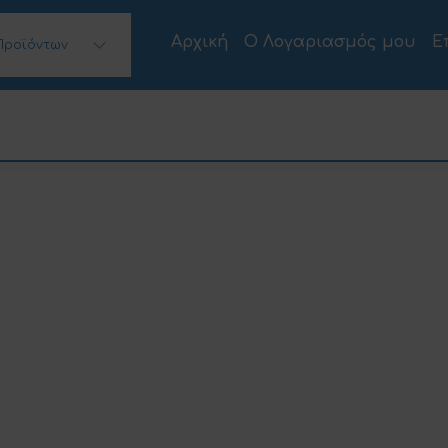
Αρχική
Ο Λογαριασμός μου
Ε
Προϊόντων
 Desktops)