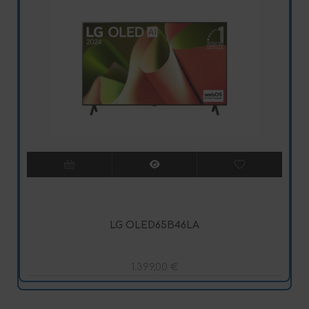
LG OLED65B46LA
1.399,00
€