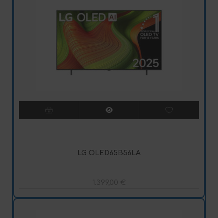
LG OLED65B56LA
1.399,00
€