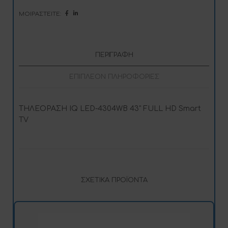
t
i
ΜΟΙΡΑΣΤΕΊΤΕ:
v
e
:
ΠΕΡΙΓΡΑΦΉ
ΕΠΙΠΛΈΟΝ ΠΛΗΡΟΦΟΡΊΕΣ
ΤΗΛΕΟΡΑΣΗ IQ LED-4304WB 43" FULL HD Smart
TV
ΣΧΕΤΙΚΆ ΠΡΟΪΌΝΤΑ