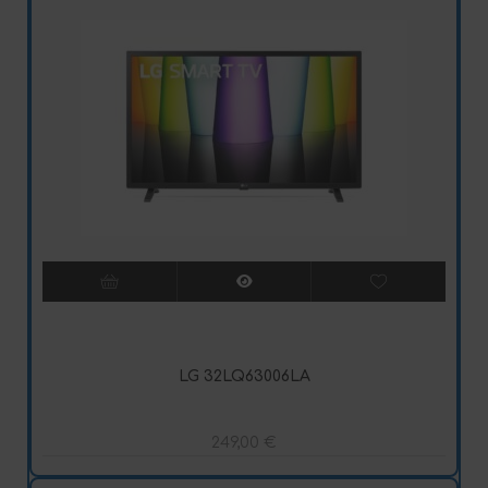
LG 32LQ63006LA
249,00
€