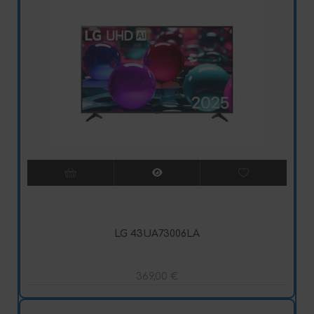
LG 43UA73006LA
369,00
€