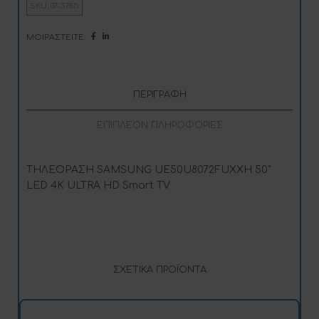
SKU:
07-3785
a
t
i
ΜΟΙΡΑΣΤΕΊΤΕ:
v
e
:
ΠΕΡΙΓΡΑΦΉ
ΕΠΙΠΛΈΟΝ ΠΛΗΡΟΦΟΡΊΕΣ
ΤΗΛΕΟΡΑΣΗ SAMSUNG UE50U8072FUXXH 50″
LED 4K ULTRA HD Smart TV
ΣΧΕΤΙΚΆ ΠΡΟΪΌΝΤΑ