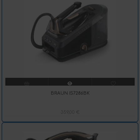
BRAUN IS7286BK
359,00
€