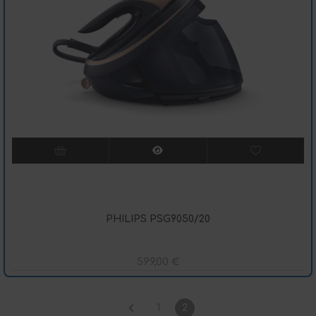
PHILIPS PSG9050/20
599,00
€
1
2