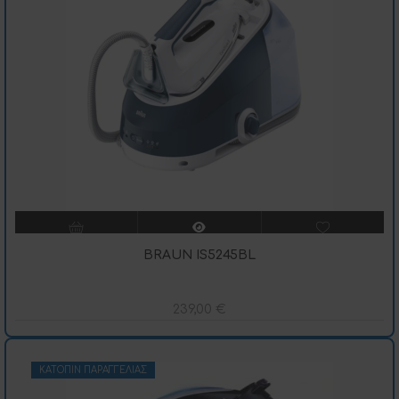
BRAUN IS5245BL
239,00
€
ΚΑΤΌΠΙΝ ΠΑΡΑΓΓΕΛΊΑΣ