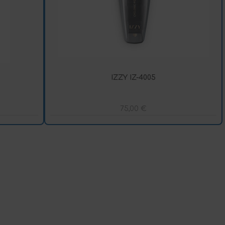
IZZY IZ-4005
75,00
€