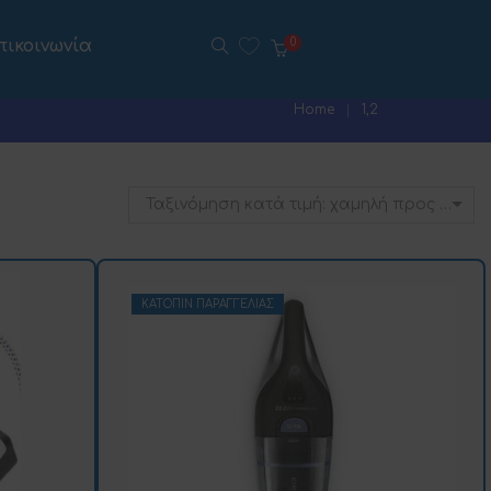
πικοινωνία
0
Home
1,2
Ταξινόμηση κατά τιμή: χαμηλή προς υψηλή
ΚΑΤΌΠΙΝ ΠΑΡΑΓΓΕΛΊΑΣ