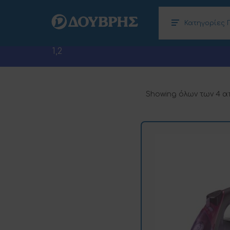
Κατηγορίες 
Κλιματισμός – Θέρμανση, Αφυγραντήρες
Ηλεκτρονικοί Υπολογιστές (Laptops –
1,2
Showing όλων των 4 