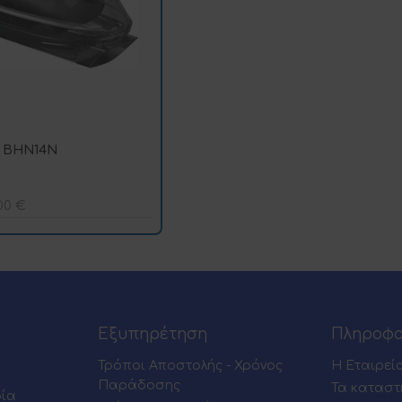
 BHN14Ν
,00
€
Εξυπηρέτηση
Πληροφο
Τρόποι Αποστολής - Χρόνος
Η Εταιρεί
Παράδοσης
Τα καταστ
ρία