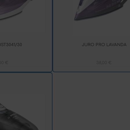
DST3041/30
JURO PRO LAVANDA
,00
€
38,00
€