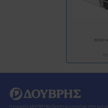
BOSCH
89
Η εταιρεία
«ΔΟΥΒΡΗΣ»
δραστηριοποιείται στην εμπο