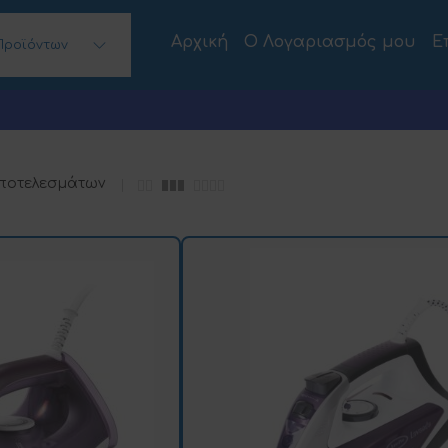
Αρχική
Ο Λογαριασμός μου
Ε
Προϊόντων
 Desktops)
αποτελεσμάτων