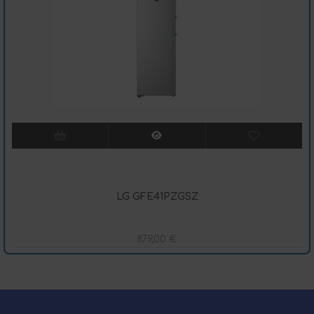
LG GFE41PZGSZ
879,00
€