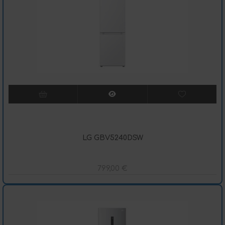
LG GBV5240DSW
799,00
€