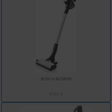
BOSCH BCS61113
319,00
€