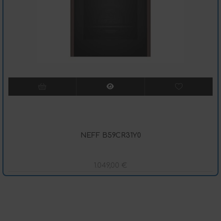
NEFF B59CR31Y0
1.049,00
€