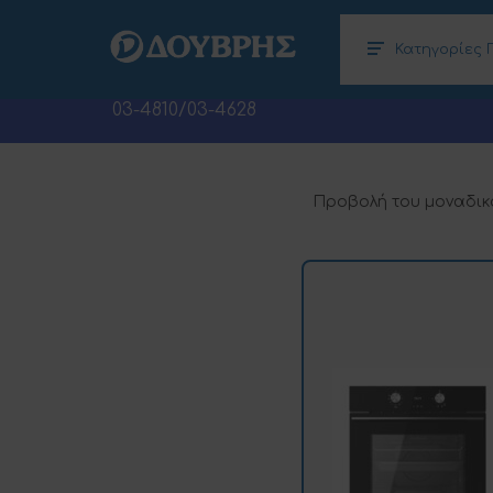
Κατηγορίες 
Κλιματισμός – Θέρμανση, Αφυγραντήρες
Ηλεκτρονικοί Υπολογιστές (Laptops –
03-4810/03-4628
Προβολή του μοναδικ