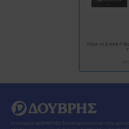
TEKA HLB 8418 P Bl
T
689
Η εταιρεία
«ΔΟΥΒΡΗΣ»
δραστηριοποιείται στην εμπο