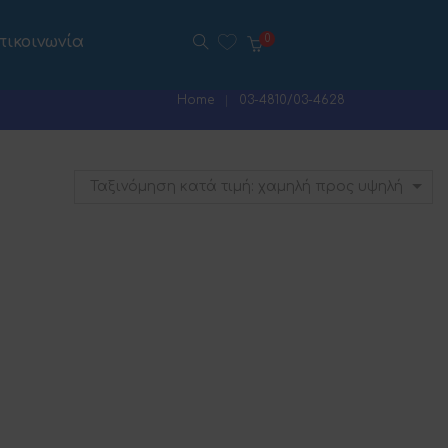
πικοινωνία
0
Home
03-4810/03-4628
Ταξινόμηση κατά τιμή: χαμηλή προς υψηλή