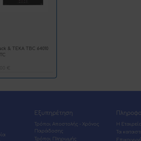
ack & TEKA TBC 64010
TC
,00
€
Εξυπηρέτηση
Πληροφο
Τρόποι Αποστολής - Χρόνος
Η Εταιρεί
Παράδοσης
Τα καταστ
ρία
Τρόποι Πληρωμής
Επικοινων