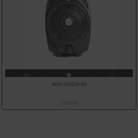
AKAI SS022A-X6
109,00
€