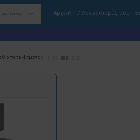
Αρχική
Ο Λογαριασμός μου
Ε
Προϊόντων
 Desktops)
ού αποτελέσματος