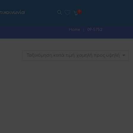
πικοινωνία
0
Home
09-5752
Ταξινόμηση κατά τιμή: χαμηλή προς υψηλή