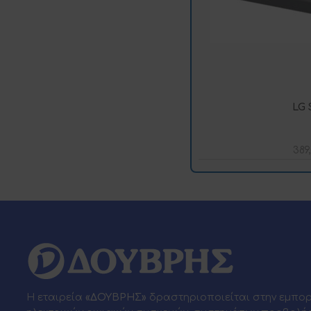
LG 
389
Η εταιρεία
«ΔΟΥΒΡΗΣ»
δραστηριοποιείται στην εμπο