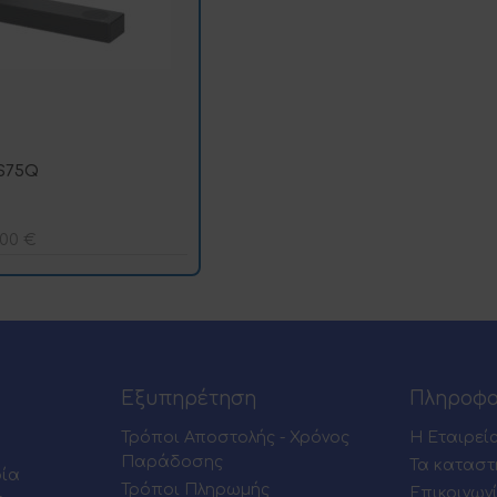
S75Q
,00
€
Εξυπηρέτηση
Πληροφο
Τρόποι Αποστολής - Χρόνος
Η Εταιρεί
Παράδοσης
Τα καταστ
ρία
Τρόποι Πληρωμής
Επικοινων