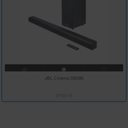
JBL Cinema SB580
299,00
€