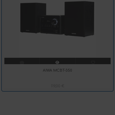
AIWA MCBT-350
119,00
€