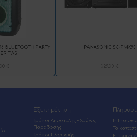
-16 BLUETOOTH PARTY
PANASONIC SC-PMX90
ER TWS
,00
€
329,00
€
Εξυπηρέτηση
Πληροφο
Τρόποι Αποστολής - Χρόνος
Η Εταιρεί
Παράδοσης
Τα καταστ
ρία
Τρόποι Πληρωμής
Επικοινων