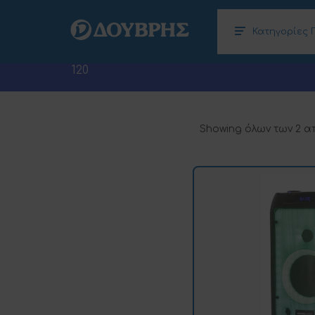
Κατηγορίες 
Κλιματισμός – Θέρμανση, Αφυγραντήρες
Ηλεκτρονικοί Υπολογιστές (Laptops –
120
Showing όλων των 2 