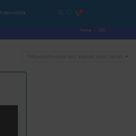
πικοινωνία
0
Home
120
Ταξινόμηση κατά τιμή: χαμηλή προς υψηλή