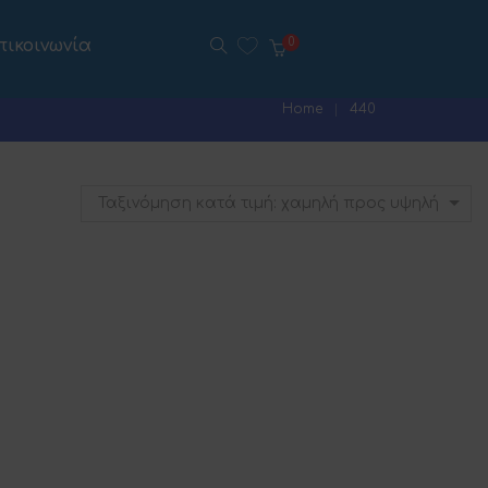
πικοινωνία
0
Home
440
Ταξινόμηση κατά τιμή: χαμηλή προς υψηλή