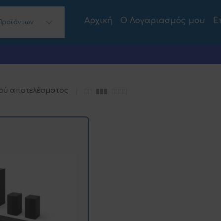
Αρχική
Ο Λογαριασμός μου
Ε
Προϊόντων
 Desktops)
ού αποτελέσματος