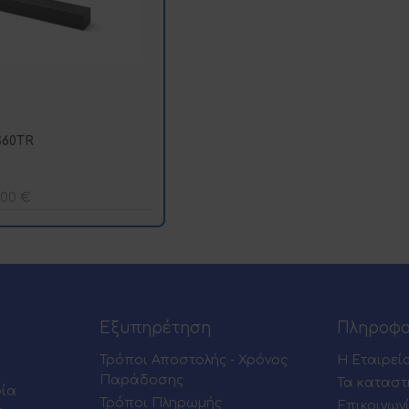
S60TR
,00
€
Εξυπηρέτηση
Πληροφο
Τρόποι Αποστολής - Χρόνος
Η Εταιρεί
Παράδοσης
Τα καταστ
ρία
Τρόποι Πληρωμής
Επικοινων