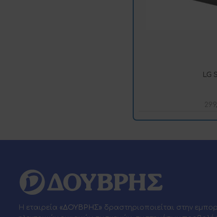
LG 
299
Η εταιρεία
«ΔΟΥΒΡΗΣ»
δραστηριοποιείται στην εμπο