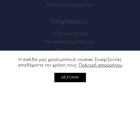
Πολιτική απορρήτου
Πληροφορίες
Η Εταιρεία μας
Τα καταστήματα μας
Επικοινωνία
Η σελίδα μας χρησιμοποιεί cookies. Συνεχίζοντας
αποδέχεστε την χρήση τους.
Πολιτική απορρήτου
Πως θα μας βρείτε
ΔΕΧΟΜΑΙ
Μαιζώνος 54-56, Πάτρα
Ακρωτηρίου 62, Πάτρα
Μαιζώνος 54-56, Πάτρα : 2610 622137
Ακρωτηρίου 62, Πάτρα :
2610 361541
info@douvris.gr