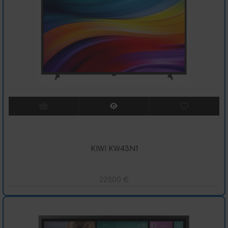
KIWI KW43N1
229,00
€