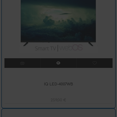
IQ LED-4007WB
259,00
€