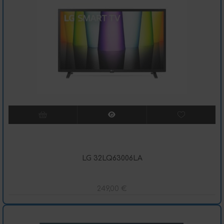
LG 32LQ63006LA
249,00
€