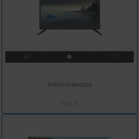
KYDOS K24NH22SD
89,00
€