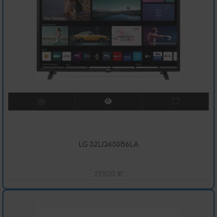
LG 32LQ630B6LA
229,00
€