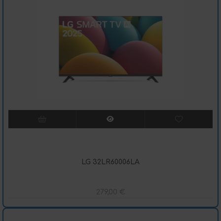
LG 32LR60006LA
279,00
€