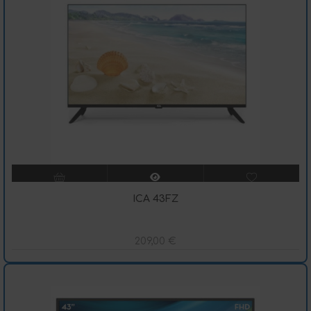
ICA 43FZ
209,00
€