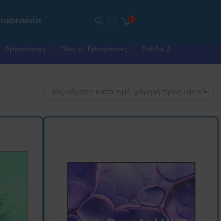
πικοινωνία
0
Τηλεοράσεις
Όλες οι Τηλεοράσεις
Σελίδα 2
Ταξινόμηση κατά τιμή: χαμηλή προς υψηλή