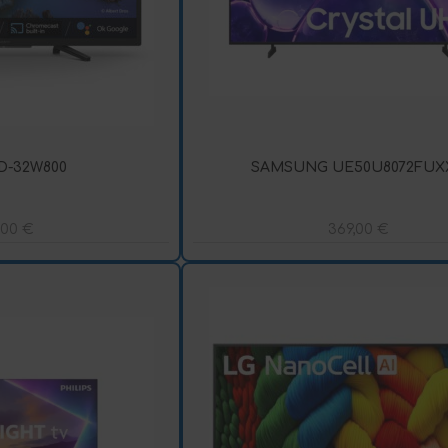
D-32W800
SAMSUNG UE50U8072FUX
,00
€
369,00
€