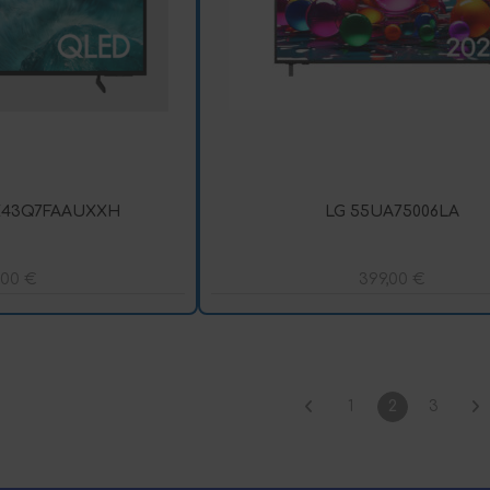
43Q7FAAUXXH
LG 55UA75006LA
,00
€
399,00
€
1
2
3