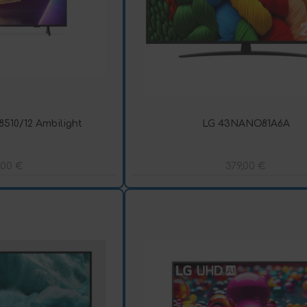
510/12 Ambilight
LG 43NANO81A6A
,00
€
379,00
€