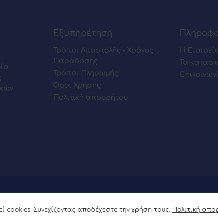
Εξυπηρέτηση
Πληροφο
Τρόποι Αποστολής - Χρόνος
Η Εταιρεί
Παράδοσης
Τα καταστ
ρία
Τρόποι Πληρωμής
Επικοινων
ς
Όροι Χρήσης
ικών
Πολιτική απορρήτου
ί cookies. Συνεχίζοντας αποδέχεστε την χρήση τους.
Πολιτική απο