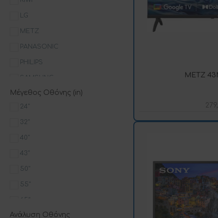
LG
METZ
PANASONIC
PHILIPS
METZ 43
SAMSUNG
Μέγεθος Οθόνης (in)
SONY
279
24"
ICA
32"
KYDOS
40"
PROVISION
43"
50"
55"
65"
Ανάλυση Οθόνης
85"