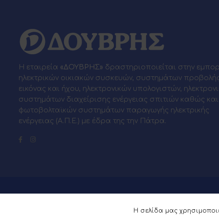
Η εταιρεία
«ΔΟΥΒΡΗΣ»
δραστηριοποιείται στην εμπο
ηλεκτρικών οικιακών συσκευών, συστημάτων προβολή
εικόνας και ήχου, ηλεκτρονικών υπολογιστών, ηλεκτρον
συστημάτων διαχείρισης ενέργειας σπιτιών καθώς και
φωτοβολταϊκών συστημάτων παραγωγής ηλεκτρικής
ενέργειας (Α.Π.Ε.) με έδρα της την Πάτρα.
© 2026 Powered by
Webia
Η σελίδα μας χρησιμοποιε