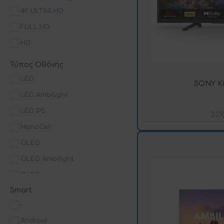
4K ULTRA HD
86"
FULL HD
HD
Τύπος Οθόνης
LED
SONY K
LED Ambilight
LED IPS
329
NanoCell
OLED
OLED Ambilight
QLED
Smart
QNED
-
Android