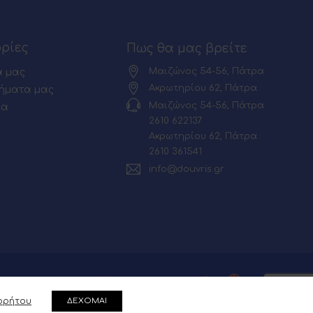
ρίες
Πως θα μας βρείτε
Μαιζώνος 54-56, Πάτρα
α μας
Ακρωτηρίου 62, Πάτρα
ήματα μας
Μαιζώνος 54-56, Πάτρα :
ία
2610 622137
Ακρωτηρίου 62, Πάτρα :
2610 361541
info@douvris.gr
ρρήτου
ΔΕΧΟΜΑΙ