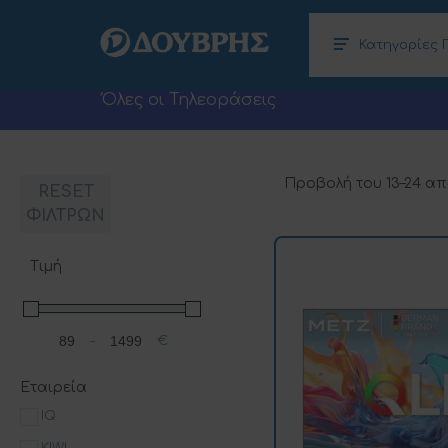
Κατηγορίες 
Κλιματισμός – Θέρμανση, Αφυγραντήρες
Ηλεκτρονικοί Υπολογιστές (Laptops –
Όλες οι Τηλεοράσεις
Προβολή του 13–24 α
RESET
ΦΙΛΤΡΩΝ
Τιμή
-
€
Minimum Price
Maximum Price
Εταιρεία
IQ
KIWI