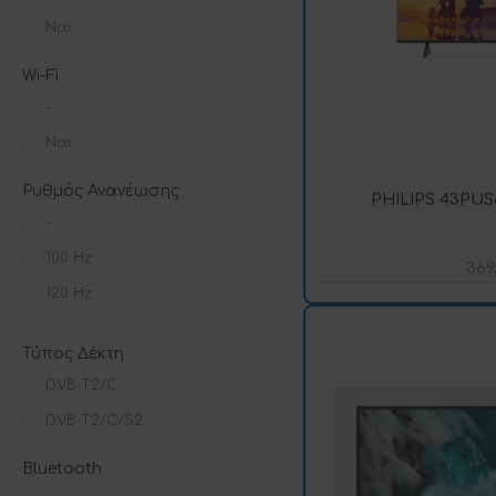
Ναι
Wi-Fi
-
Ναι
Ρυθμός Ανανέωσης
PHILIPS 43PUS8
-
100 Hz
369
120 Hz
Τύπος Δέκτη
DVB-T2/C
DVB-T2/C/S2
Bluetooth