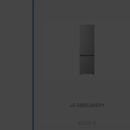
LG GBBSJ20EPY
650,00
€