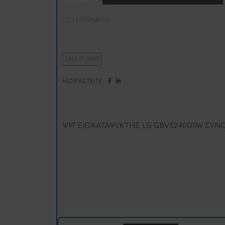
ποσότητα
+ ΕΠΙΘΥΜΗΤΆ
i
SKU:
01-3497
:
ΜΟΙΡΑΣΤΕΊΤΕ:
ΨΥΓΕΙΟΚΑΤΑΨΥΚΤΗΣ LG GBV5240DSW ΣΥΝΟΛ