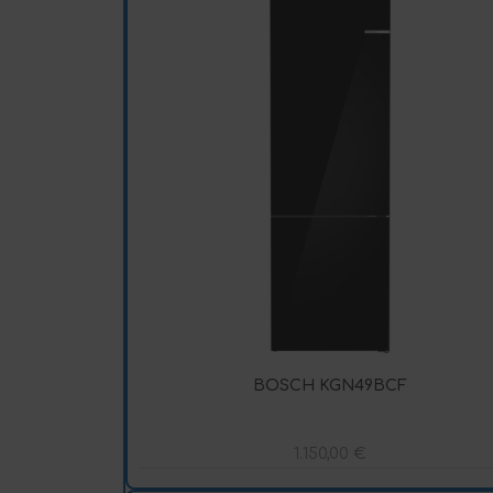
BOSCH KGN49BCF
1.150,00
€