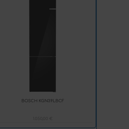
BOSCH KGN39LBCF
1.050,00
€