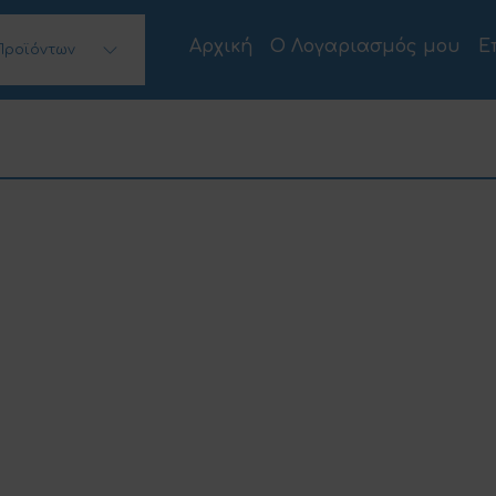
Αρχική
Ο Λογαριασμός μου
Ε
Προϊόντων
 Desktops)