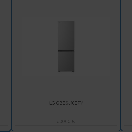
LG GBBSJ10EPY
600,00
€